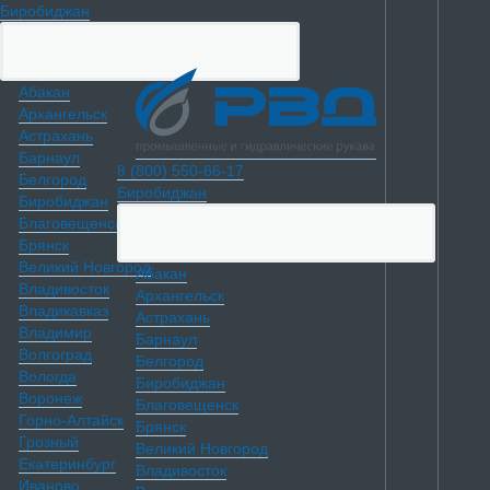
Биробиджан
Абакан
Архангельск
Астрахань
Барнаул
8 (800) 550-66-17
Белгород
Биробиджан
Биробиджан
Благовещенск
Брянск
Великий Новгород
Абакан
Владивосток
Архангельск
Владикавказ
Астрахань
Владимир
Барнаул
Волгоград
Белгород
Вологда
Биробиджан
Воронеж
Благовещенск
Горно-Алтайск
Брянск
Грозный
Великий Новгород
Екатеринбург
Владивосток
Иваново