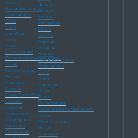
Нальчик
Липецк
Нижний Новгород
Магадан
Новосибирск
Майкоп
Омск
Махачкала
Орел
Миасс
Оренбург
Москва
Пенза
Мурманск
Пермь
Назрань
Петрозаводск
Нальчик
Петропавловск-Камчатский
Нижний Новгород
Псков
Новосибирск
Ростов-на-Дону
Омск
Рязань
Орел
Салехард
Оренбург
Самара
Пенза
Санкт-Петербург
Пермь
Саранск
Петрозаводск
Саратов
Петропавловск-Камчатский
Севастополь
Псков
Симферополь
Ростов-на-Дону
Смоленск
Рязань
Ставрополь
Салехард