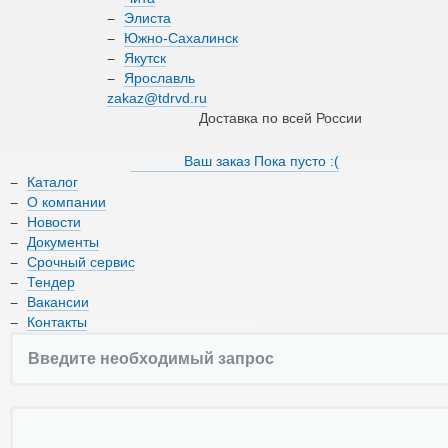
О компании
Элиста
Южно-Сахалинск
Якутск
Новости
Ярославль
zakaz@tdrvd.ru
Документы
Доставка по всей России
Срочный сервис
Ваш заказ
Пока пусто :(
Каталог
Тендер
О компании
Новости
Вакансии
Документы
Срочный сервис
Контакты
Тендер
Вакансии
Контакты
8 (800) 550-66-17
zakaz@tdrvd.ru
Доставка по всей России