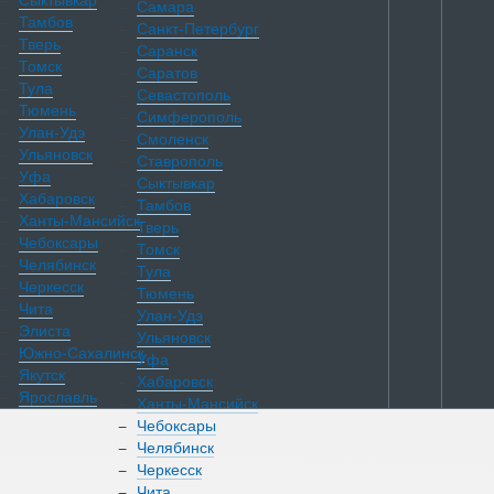
Сыктывкар
Самара
Тамбов
Санкт-Петербург
Тверь
Саранск
Томск
Саратов
Тула
Севастополь
Тюмень
Симферополь
Улан-Удэ
Смоленск
Ульяновск
Ставрополь
Уфа
Сыктывкар
Хабаровск
Тамбов
Ханты-Мансийск
Тверь
Чебоксары
Томск
Челябинск
Тула
Черкесск
Тюмень
Чита
Улан-Удэ
Элиста
Ульяновск
Южно-Сахалинск
Уфа
Якутск
Хабаровск
Ярославль
Ханты-Мансийск
Чебоксары
Челябинск
Каталог
Черкесск
Чита