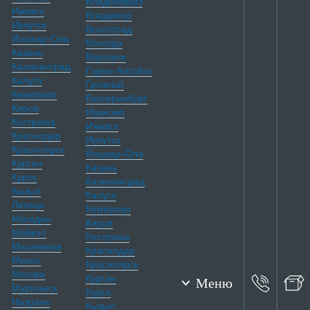
Владикавказ
Ижевск
Владимир
Иркутск
Волгоград
Йошкар-Ола
Вологда
Казань
Воронеж
Калининград
Горно-Алтайск
Калуга
Грозный
Кемерово
Екатеринбург
Киров
Иваново
Кострома
Ижевск
Краснодар
Иркутск
Красноярск
Йошкар-Ола
Курган
Казань
Курск
Калининград
Кызыл
Калуга
Липецк
Кемерово
Магадан
Киров
Майкоп
Кострома
Махачкала
Краснодар
Миасс
Красноярск
Москва
Курган
Меню
Мурманск
Курск
Назрань
Кызыл